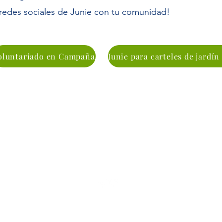
 redes sociales de Junie con tu comunidad!
oluntariado en Campaña
Junie para HD - 10
JunieForHD10@gmail.com
Pagado por amigos de Junie Joseph | Agente registrado Junie
Joseph