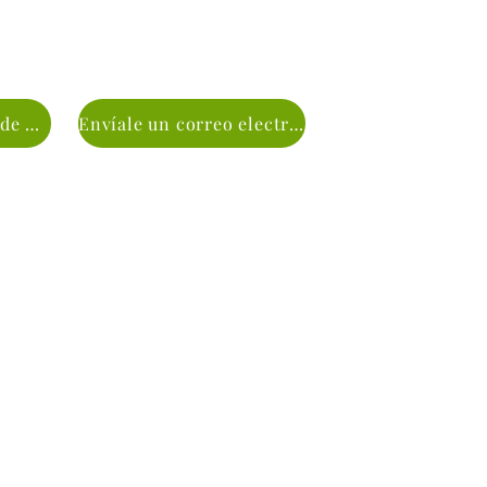
Junie para carteles de jardín de Colorado
Envíale un correo electrónico a Junie