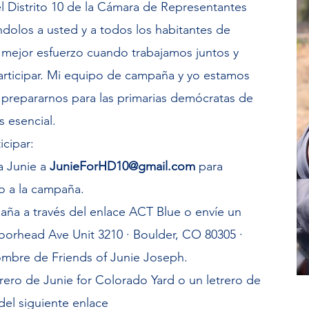
l Distrito 10 de la Cámara de Representantes
dolos a usted y a todos los habitantes de
mejor esfuerzo cuando trabajamos juntos y
rticipar. Mi equipo de campaña y yo estamos
prepararnos para las primarias demócratas de
s esencial.
cipar:
a Junie a
JunieForHD10@gmail.com
para
o a la campaña.
ña a través del enlace ACT Blue o envíe un
orhead Ave Unit 3210 · Boulder, CO 80305 ·
ombre de
Friends of Junie Joseph.
rero de Junie for Colorado Yard o un letrero de
del siguiente enlace